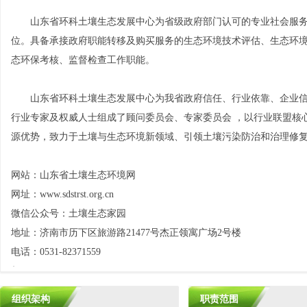
山东省环科土壤生态发展中心为省级政府部门认可的专业社会服务
山东省土壤生态发展中
山东省环科土壤生态发
山东省土壤中心与 环
山东省环境监测中心站
山东省土壤中心参
中心专
位。具备承接政府职能转移及购买服务的生态环境技术评估、生态环境
态环保考核、监督检查工作职能。
查及
估
山东省环科土壤生态发展中心为我省政府信任、行业依靠、企业信
行业专家及权威人士组成了顾问委员会、专家委员会 ，以行业联盟核
源优势，致力于土壤与生态环境新领域、引领土壤污染防治和治理修
网站：山东省土壤生态环境网
网址：www.sdstrst.org.cn
微信公众号：土壤生态家园
地址：济南市历下区旅游路21477号杰正领寓广场2号楼
电话：0531-82371559
邮箱：sdstrzx@163.com
组织架构
职责范围