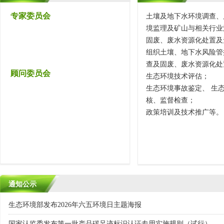
土壤及地下水环境调查、
专家委员会
境监理及矿山与相关行业
固废、废水资源化处置及
组织土壤、地下水风险管
查及固废、废水资源化处
顾问委员会
生态环境技术评估；
生态环境事故鉴定、 生
核、监督检查；
政策培训及技术推广等。
通知公示
嘉祥县公安局满硐派出所地块土壤污染状况调查公示
嘉祥祥和苑养老院地块土壤污染状况调查公示
嘉祥县2020年第3批次建设用地1（何庙小学扩建）地块土壤污染状况
嘉祥县2020年度第5批次建设用地31 （曾店社区）地块土壤污染状况
嘉祥县2020年度第5批次建设用地32（黄北社区）地块土壤污染状况调
嘉祥县2020年度第 5 批次建设用地30（金马社区）地块土壤污染状况
嘉祥县2020年度第5批次建设用地23（萌山南3）地块土壤污染状况调
嘉祥县2020年度第5批次建设用地24（萌山南4）地块土壤污染状况调
生态环境部发布2026年六五环境日主题海报
国家认监委发布第一批产品碳足迹标识认证专用实施规则（试行）