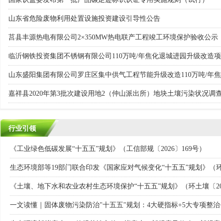
山东省危险废物利用处置设施投资建设引导性公告
莒县丰源热电有限公司2×350MW热电联产工程竣工环境保护验收公示
嘉祥县2020年第3批次建设用地2（仲山派出所）地块土壤污染状况调
嘉祥县公安局民警训练馆地块土壤污染状况调查公示
行业引领
《产品碳足迹管理体系建设进展报告（2026）》
《土壤环境背景值》（DB37/T 6021-2026）
石油天然气开采业固体废物污染控制技术规范（试行）
土壤环境监测技术规范新旧标准13点差异对比
《矿山修复回填用钢渣应用技术规范》GB/T 47193-2026
生态环境部发布《土壤环境监测技术规范》等2项国家生态环境标准
NYT 4608-2025 耕地土壤环境质量类别划分技术指南
13个土壤污染风险管控常见问题及答复
工信部等五部门联合印发《关于开展零碳工厂建设工作的指导意见》
生态环境部印发《省级温室气体清单编制指南（2025年版）》
《工业绿色低碳发展“十五五”规划》（工信部规〔2026〕169号）